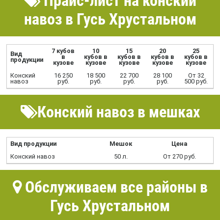
Прайс-лист на конский
навоз в Гусь Хрустальном
7 кубов
10
15
20
25
Вид
в
кубов в
кубов в
кубов в
кубов в
продукции
кузове
кузове
кузове
кузове
кузове
Конский
16 250
18 500
22 700
28 100
От 32
навоз
руб.
руб.
руб.
руб.
500 руб.
Конский навоз в мешках
Вид продукции
Мешок
Цена
Конский навоз
50 л.
От 270 руб.
Обслуживаем все районы в
Гусь Хрустальном