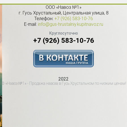
ООО «Навоз №1»
г.
Гусь Хрустальный
,
Центральная улица, 8
Телефон:
+7 (926) 583-10-76
E-mail:
info@gus-hrustalniy.kupitnavoz.ru
Круглосуточно
+7 (926) 583-10-76
2022
© «Навоз №1» - Продажа навоза в Гусь Хрустальном по низким ценам!