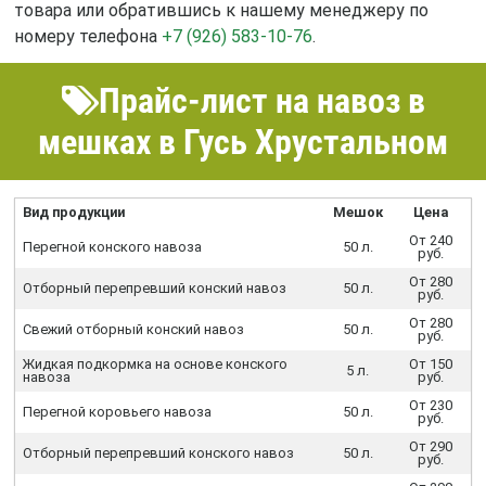
товара или обратившись к нашему менеджеру по
номеру телефона
+7 (926) 583-10-76
.
Прайс-лист на навоз в
мешках в Гусь Хрустальном
Вид продукции
Мешок
Цена
От 240
Перегной конского навоза
50 л.
руб.
От 280
Отборный перепревший конский навоз
50 л.
руб.
От 280
Свежий отборный конский навоз
50 л.
руб.
Жидкая подкормка на основе конского
От 150
5 л.
навоза
руб.
От 230
Перегной коровьего навоза
50 л.
руб.
От 290
Отборный перепревший конского навоз
50 л.
руб.