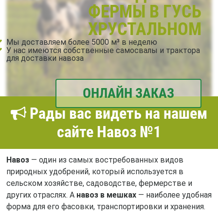
ФЕРМЫ В ГУСЬ
ХРУСТАЛЬНОМ
Мы доставляем более 5000 м³ в неделю
У нас имеются собственные самосвалы и трактора
для доставки навоза
ОНЛАЙН ЗАКАЗ
Рады вас видеть на нашем
сайте Навоз №1
Навоз
— один из самых востребованных видов
природных удобрений, который используется в
сельском хозяйстве, садоводстве, фермерстве и
других отраслях. А
навоз в мешках
— наиболее удобная
форма для его фасовки, транспортировки и хранения.